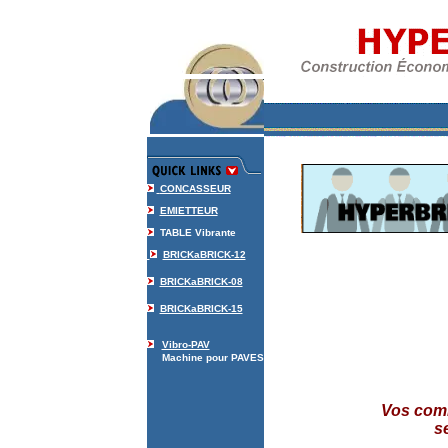
parpaings - "blocs creux" - "machine à v
CONCASSEUR
EMIETTEUR
TABLE Vibrante
BRICKaBRICK-12
BRICKaBRICK-08
BRICKaBRICK-15
Vibro-PAV
Machine pour PAVES
Vos com
s