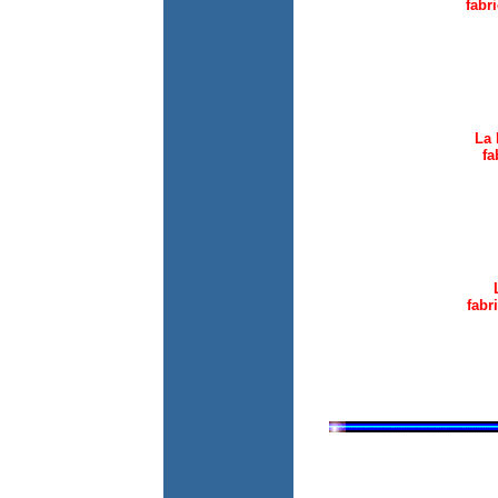
fabr
La
fa
fabr