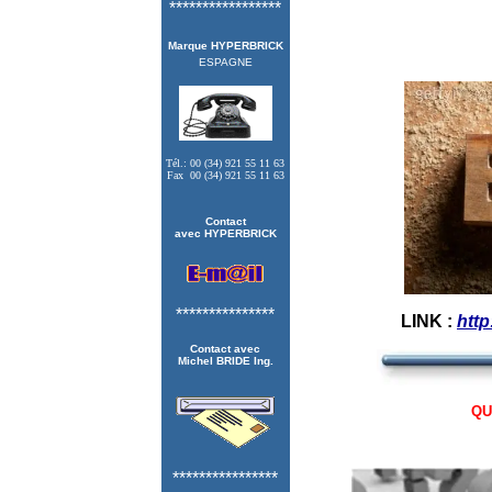
*****************
Marque HYPERBRICK
ESPAGNE
Tél.: 00 (34) 921 55 11 63
Fax 00 (34) 921 55 11 63
Contact
avec HYPERBRICK
***************
LINK :
http
Contact avec
Michel BRIDE Ing.
QU
****************