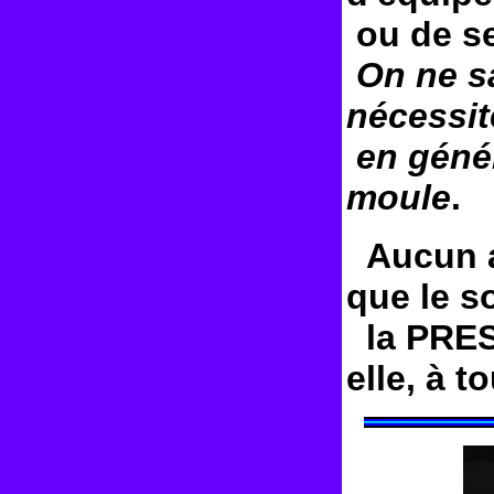
ou de se
On ne sau
nécessit
en génér
moule
.
Aucun au
que le s
la PRES
elle, à 