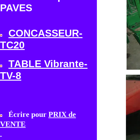
PAVES
CONCASSEUR-
TC20
TABLE Vibrante-
TV-8
Écrire pour
PRIX de
VENTE