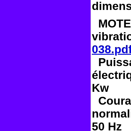
dimens
MOTEUR
vibrat
038.pd
Puissa
électri
Kw
Couran
normali
50 Hz