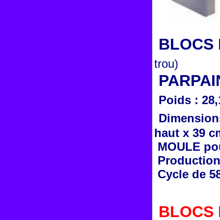
BLOCS P
trou)
PARPAI
Poids : 28
Dimensions
haut x 39 c
MOULE pou
Production 
Cycle de 58
BLOCS Pl