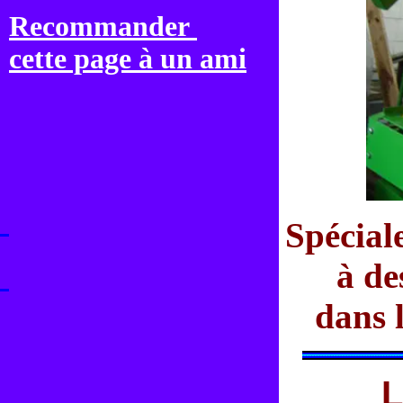
Recommander
cette page à un ami
Spécial
à de
dans 
L