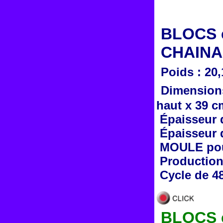
BLOCS en
CHAINA
Poids : 20
Dimensions
haut x 39 c
Épaisseur 
Épaisseur 
MOULE pou
Production 
Cycle de 4
BLOCS e