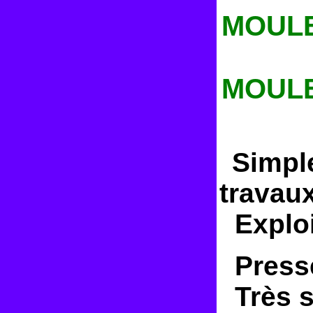
MOULE
MOULE
Simple
travau
Exploit
Presse
Très si