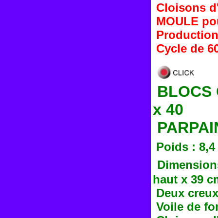
Cloisons d
MOULE pou
Production 
Cycle de 6
BLOCS C
x 40
PARPAI
Poids : 8,4
Dimensions
haut x 39 c
Deux creux
Voile de f