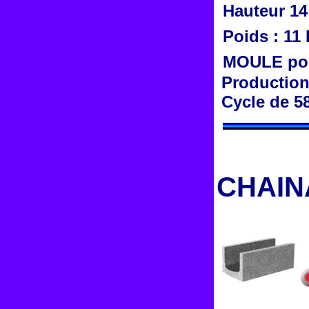
Hauteur 14
Poids : 11
MOULE pou
Production 
Cycle de 58
CHAIN