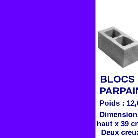
BLOCS C
PARPAI
Poids : 12
Dimensions
haut x 39 c
Deux creux