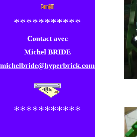
***********
Contact avec
Michel BRIDE
michelbride@hyperbrick.com
***********