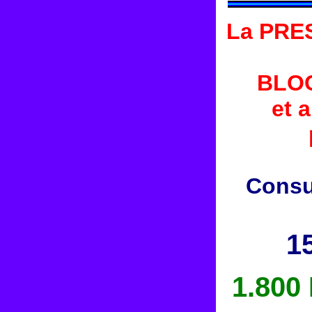
La PRES
BLOC
et 
Consu
1
1.800