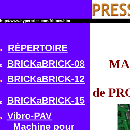
http://www.hyperbrick.com/frblocs.htm
parpaings, "
RÉPERTOIRE
creux", " ma
MAC
BRICKaBRICK-08
BRICKaBRICK-12
de PR
BRICKaBRICK-15
Vibro-PAV
Machine pour