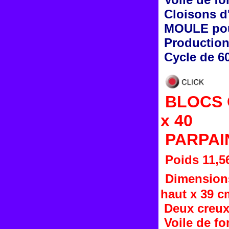
Cloisons d
MOULE pou
Production 
Cycle de 6
BLOCS C
x 40
PARPAI
Poids 11,5
Dimensions
haut x 39 c
Deux creux
Voile de fo