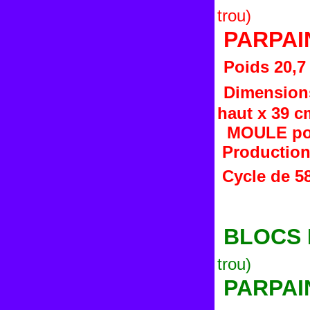
trou)
PARPAI
Poids 20,7
Dimensions
haut x 39 c
MOULE po
Production 
Cycle de 58
BLOCS P
trou)
PARPAI