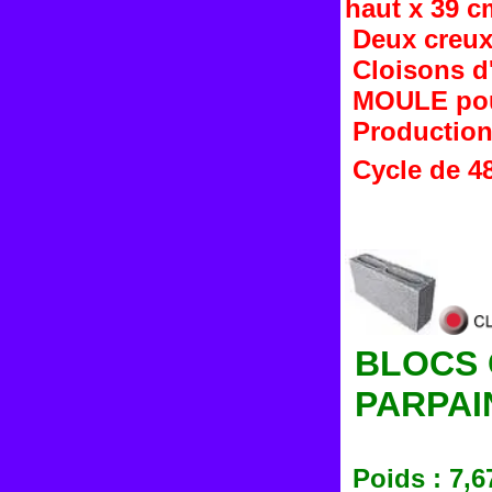
haut x 39 c
Deux creux
Cloisons d
MOULE pou
Production 
Cycle de 4
BLOCS C
PARPAI
Poids : 7,6