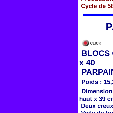
Cycle de 58
P
BLOCS C
x 40
PARPAI
Poids : 15
Dimensions
haut x 39 c
Deux creux
Voile de fo