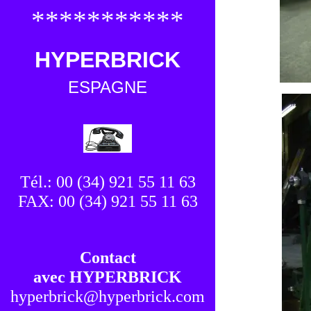
***********
HYPERBRICK
ESPAGNE
Tél.: 00 (34) 921 55 11 63
FAX: 00 (34) 921 55 11 63
Contact
avec HYPERBRICK
hyperbrick@hyperbrick.com