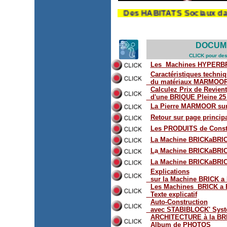
*** Des HABITATS Sociaux dans le T
DOCUM
CLICK pour des
Les Machines HYPERB
Caractéristiques techni
du matériaux MARMOO
Calculez Prix de Revient
d'une BRIQU
E Pleine 25
La Pierre MARMOOR
su
Retour sur page principa
Les PRODUITS de Const
L
a
Machine
BRICKaBRIC
L
a
Machine
BRICKaBRIC
La Machine
BRICKaBRIC
Explications
sur la Machine B
RICK a
L
es
Machin
es BRICK a 
Texte explicatif
Auto-Construction
avec STABIBLOCK' Sys
ARCHITECTURE à la BR
Album de PHOTOS