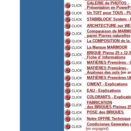
GALERIE de PHOTOS -
Présentation
en PowerP
Un TOIT pour TOUS - Pla
STABIBLOCK' System - E
ARCHITECTURE sur WE
Comparaison de MARM
parmi Pierres naturelles
La COMPOSITION de la
La Marque MARMOOR
BRIQUE Pleine 25 x 12,5
Fiche d' Informations
MATIÈRES Premières -
MATIÈRES Premières -
Analyses des sols
(en a
MATIÈRES Premières Uti
CIMENT -
Explications
EAU -
Explications
COLORANTS -
Explicati
FABRICATION
des
BRIQUES Pleines 25
POSE des BRIQUES
Notre OFFRE Technique
Condiciones Generales 
(en espagnol)