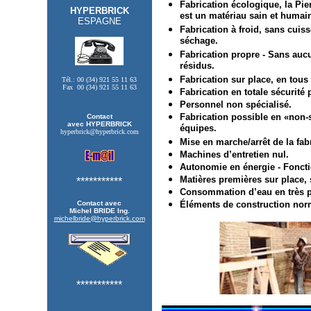
Fabrication écologique, la 
HYPERBRICK
est un matériau sain et humai
ESPAGNE
Fabrication à froid, sans cuis
séchage.
Fabrication propre - Sans auc
résidus.
Fabrication sur place, en tous 
Tél.: 00 (34) 921 55 11 63
Fax 00 (34) 921 55 11 63
Fabrication en totale sécurité 
Personnel non spécialisé.
Fabrication possible en «non-s
Contact
avec HYPERBRICK
équipes.
hyperbrick@hyperbrick.com
Mise en marche/arrêt de la fab
Machines d’entretien nul.
Autonomie en énergie - Fonct
Matières premières sur place, s
***********
Consommation d’eau en très pe
Contact avec
Éléments de construction norm
Michel BRIDE Ing.
michelbride@hyperbrick.com
***********