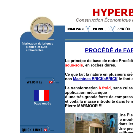
fabrication de briques
pleines et auto-
PROCÉDÉ de FA
emboîtantes, ...
Le principe de base de notre Procédé
sous-sols
, en roches dures.
Ce que fait la nature en plusieurs si
nos
Machines BRICKaBRICK
le font 
La transformation
à froid
, sans cuiss
application mécanique
d’une très grande force de compres
et voilà la masse introduite dans le
Page entrée
Pierre MARMOOR !!!
U
ne Pie
le mou
dans le
Une pie
calibré