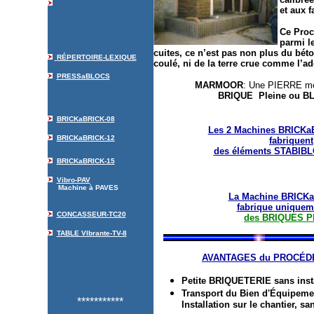
et aux 
Ce Proc
parmi l
cuites, ce n’est pas non plus du bét
RÉPERTOIRE-LEXIQUE
coulé, ni de la terre crue comme l’ad
PRESSaBLOCS
MARMOOR
: Une PIERRE mo
BRIQUE Pleine ou BL
BRICKaBRICK-08
Les 2 Machines BRICKaB
BRICKaBRICK-12
fabriquent
des éléments STABIBL
BRICKaBRICK-15
Vibro-PAV
Machine à PAVES
La Machine BRICKa
fabrique uniquem
CONCASSEUR-TC20
des BRIQUES Pl
TABLE VIbrante-TV-8
AVANTAGES du PROCÉD
Petite BRIQUETERIE sans insta
Transport du Bien d'Équipemen
***********
Installation sur le chantier, sa