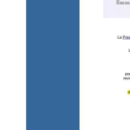
La
Pre
po
revi
d