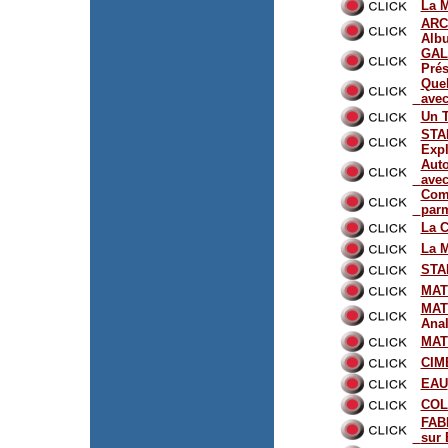
La 
ARC
Alb
GAL
Prés
Que
ave
Un 
STA
Expl
Aut
ave
Com
parm
La 
La 
STA
MAT
MAT
Anal
MATI
CIM
EAU
COL
FAB
sur