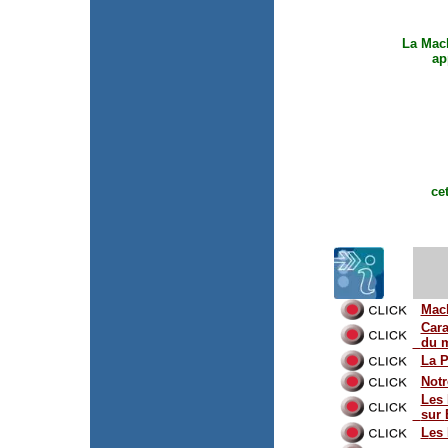
La Mac
ap
ce
Mac
Cara
du 
La 
Not
Les
sur
L
es