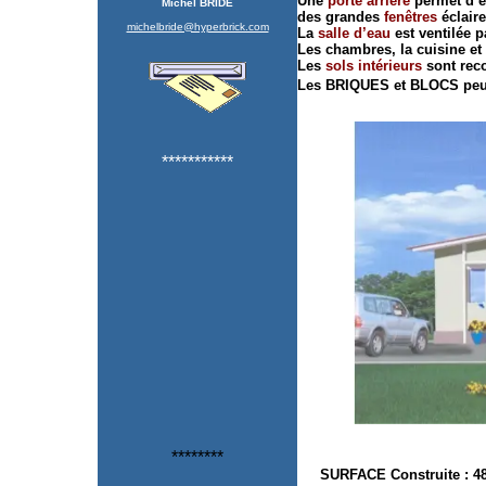
Une
porte arrière
permet d’en
Michel BRIDE
des grandes
fenêtres
éclaire
michelbride@hyperbrick.com
La
salle d’eau
est ventilée p
Les chambres, la cuisine et 
Les
sols intérieurs
sont rec
Les BRIQUES et BLOCS peuv
***********
********
SURFACE Construite : 4