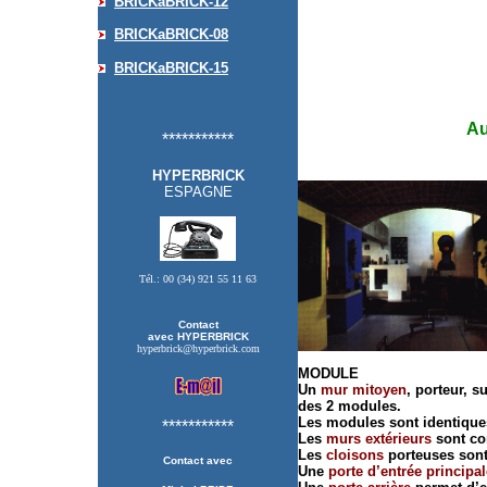
BRICKaBRICK
-
12
BRICKaBRICK
-
08
BRICKaBRICK
-
15
A
***********
HYPERBRICK
ESPAGNE
Tél.: 00 (34) 921
55 11 63
Contact
avec HYPERBRICK
hyperbrick@hyperbrick.com
MODULE
Un
mur mitoyen
, porteur, s
des 2 modules.
Les modules sont identique
***********
Les
murs extérieurs
sont co
Les
cloisons
porteuses sont
Contact avec
Une
porte d’entrée principal