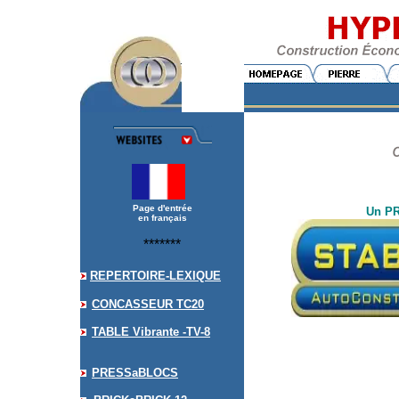
Page d'entrée
Un P
en français
*******
REPERTOIRE-LEXIQUE
CONCASSEUR TC20
TABLE Vibrante -TV-8
PRESSaBLOC
S