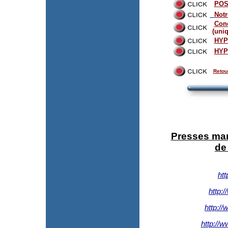
POS
Notr
Cond
(uni
HYP
HYP
Retou
Presses man
de
htt
http:
http:/
http://w