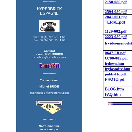
2150-080.pdf
***********
HYPERBRICK
2594-080.pdf
ESPAGNE
2041-001.ppt
TERRE.pdf
1129-002
.pdf
2223-080.pdf
Tél.: 00 (34) 921 55 11 63
Fax
00 (34) 921 55 11 63
frvideomanuelst
Contact
0647-FR.pdf
avec HYPERBRICK
hyperbrick@hyperbrick.com
O700-005.pdf
frdown.htm
frglossaire.htm
publi-FR.pdf
***********
PHOTO.pdf
Contact avec
Michel BRIDE
BLOG.htm
michelbride@hyperbrick.com
FAQ.htm
***********
Notre machine
économique