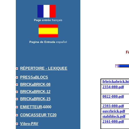
Page entrée
français
Pagina de Entrada
español
F
RÉPERTOIRE - LEXIQUE
E
PRESSaBLOCS
frbrickabrick.h
BRICKaBRICK-08
2354-080.pdf
BRICKaBRICK-12
0022-080.pdf
BRICKaBRICK-15
2593-080.pdf
EMIETTEUR
-6000
ouvrbrick.pdf
CONCASSEUR TC20
stabiblock.pdf
2161-080.pdf
Vibro-PAV